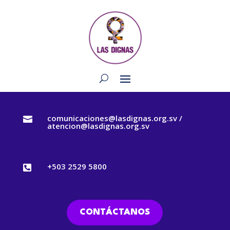
comunicaciones@lasdignas.org.sv /

atencion@lasdignas.org.sv
+503 2529 5800

CONTÁCTANOS