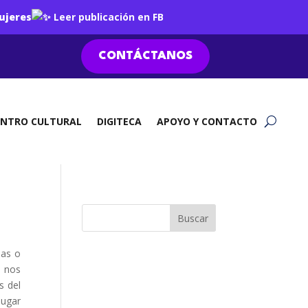
ujeres
Leer publicación en FB
CONTÁCTANOS
ENTRO CULTURAL
DIGITECA
APOYO Y CONTACTO
eas o
s nos
s del
lugar