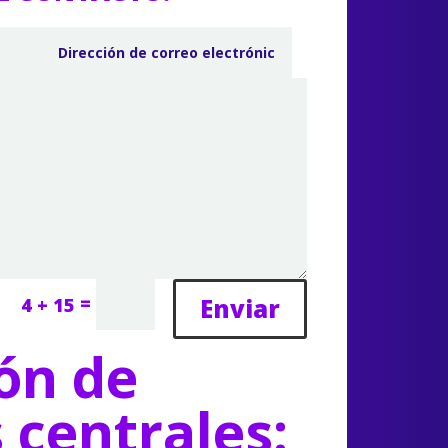
=
Enviar
4 + 15
ón de
s centrales: