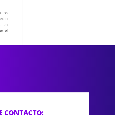
r los
recha
en en
ue el
E CONTACTO: