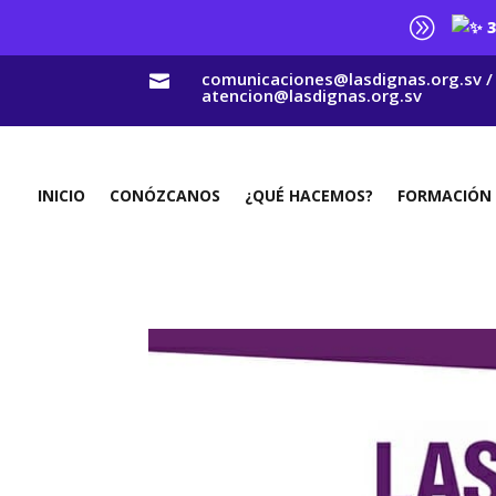
A
3
comunicaciones@lasdignas.org.sv /

atencion@lasdignas.org.sv
INICIO
CONÓZCANOS
¿QUÉ HACEMOS?
FORMACIÓN