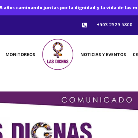
5 años caminando juntas por la dignidad y la vida de las m
+503 2529 5800

MONITOREOS
NOTICIAS Y EVENTOS
C