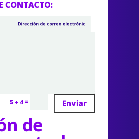
E CONTACTO:
=
Enviar
5 + 4
ón de