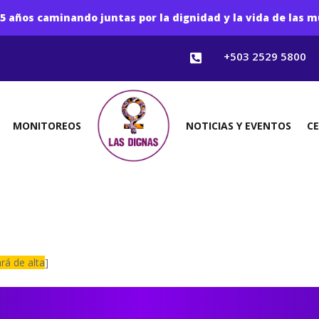
5 años caminando juntas por la dignidad y la vida de las m
+503 2529 5800

MONITOREOS
NOTICIAS Y EVENTOS
C
rá de alta
]