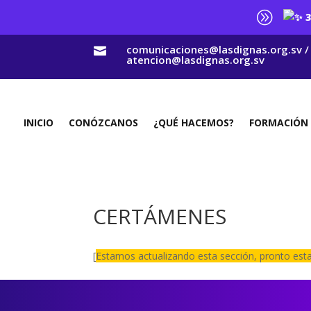
A
3
comunicaciones@lasdignas.org.sv /

atencion@lasdignas.org.sv
INICIO
CONÓZCANOS
¿QUÉ HACEMOS?
FORMACIÓN
CERTÁMENES
[
Estamos actualizando esta sección, pronto esta