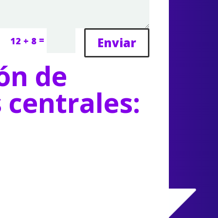
=
Enviar
12 + 8
ón de
s centrales: