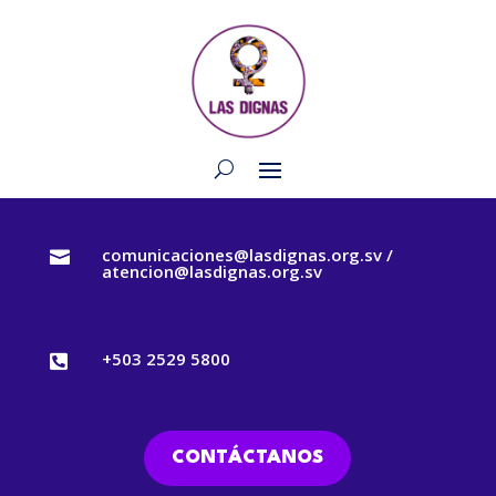
comunicaciones@lasdignas.org.sv /

atencion@lasdignas.org.sv
+503 2529 5800

CONTÁCTANOS