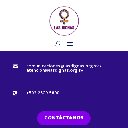
comunicaciones@lasdignas.org.sv /

atencion@lasdignas.org.sv
+503 2529 5800

CONTÁCTANOS