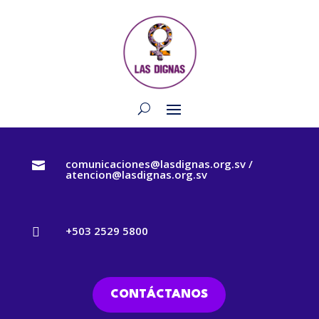
comunicaciones@lasdignas.org.sv /

atencion@lasdignas.org.sv
+503 2529 5800

CONTÁCTANOS