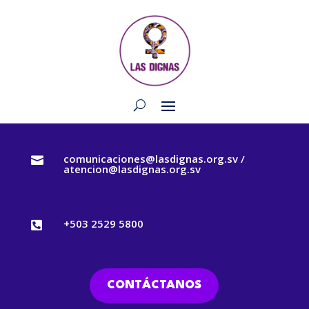
comunicaciones@lasdignas.org.sv /

atencion@lasdignas.org.sv
+503 2529 5800

CONTÁCTANOS