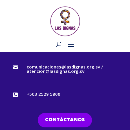
comunicaciones@lasdignas.org.sv /

atencion@lasdignas.org.sv
+503 2529 5800

CONTÁCTANOS