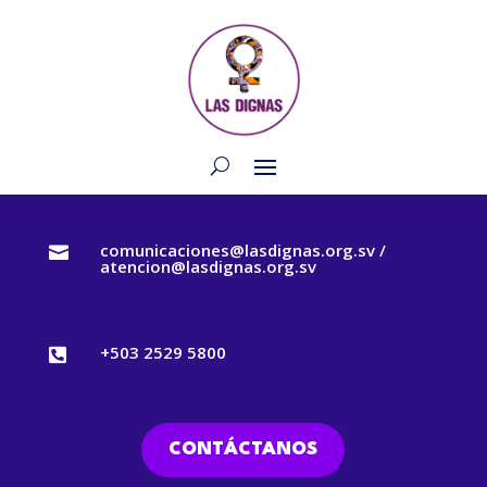
comunicaciones@lasdignas.org.sv /

atencion@lasdignas.org.sv
+503 2529 5800

CONTÁCTANOS