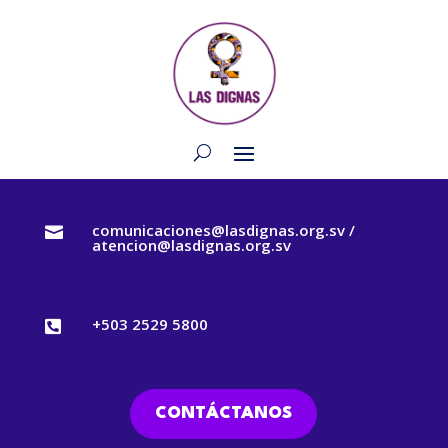
comunicaciones@lasdignas.org.sv /

atencion@lasdignas.org.sv
+503 2529 5800

CONTÁCTANOS