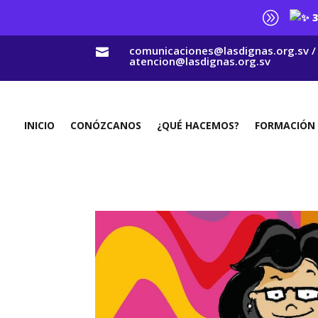
A
3
comunicaciones@lasdignas.org.sv /

atencion@lasdignas.org.sv
INICIO
CONÓZCANOS
¿QUÉ HACEMOS?
FORMACIÓN