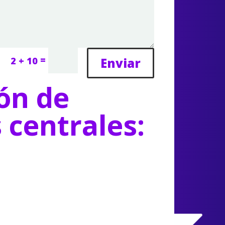
=
Enviar
2 + 10
ón de
s centrales: