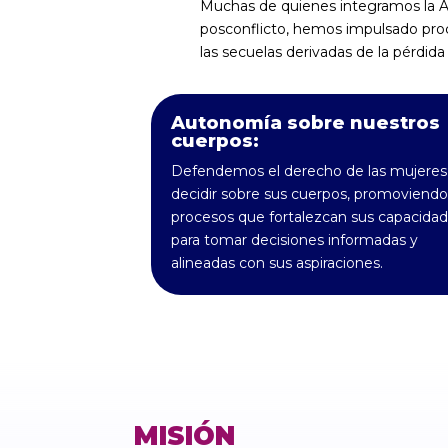
Muchas de quienes integramos la A
posconflicto, hemos impulsado proc
las secuelas derivadas de la pérdida
Autonomía sobre nuestros
cuerpos:
Defendemos el derecho de las mujeres
decidir sobre sus cuerpos, promoviendo
procesos que fortalezcan sus capacida
para tomar decisiones informadas y
alineadas con sus aspiraciones.
MISIÓN