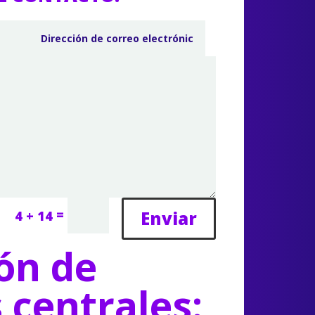
=
Enviar
4 + 14
ón de
s centrales: