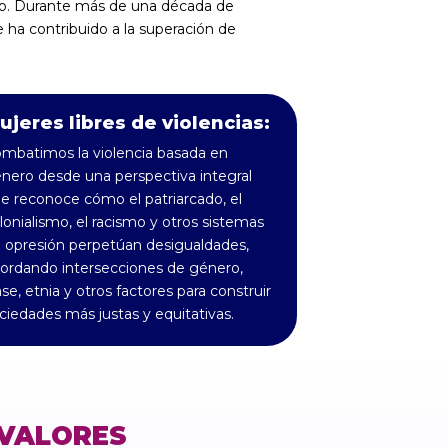
do. Durante más de una década de
ha contribuido a la superación de
ujeres libres de violencias:
mbatimos la violencia basada en
nero desde una perspectiva integral
e reconoce cómo el patriarcado, el
lonialismo, el racismo y otros sistemas
 opresión perpetúan desigualdades,
ordando intersecciones de género,
ase, etnia y otros factores para construir
ciedades más justas y equitativas.
VALORES