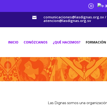
A
3
comunicaciones@lasdignas.org.sv /

atencion@lasdignas.org.sv
INICIO
CONÓZCANOS
¿QUÉ HACEMOS?
FORMACIÓN
Las Dignas somos una organización p