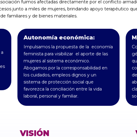
sociación fuimos afectadas directamente por el conflicto arma
esos junto a miles de mujeres, brindando apoyo terapéutico que 
 de familiares y de bienes materiales.
Autonomía económica:
M
Impulsamos la propuesta de la economía
Co
 a
feminista para visibilizar el aporte de las
gé
mujeres al sistema económico.
qu
des
Abogamos por la corresponsabilidad en
co
los cuidados, empleos dignos y un
de
sistema de protección social que
ab
favorezca la conciliación entre la vida
cl
laboral, personal y familiar.
so
VISIÓN