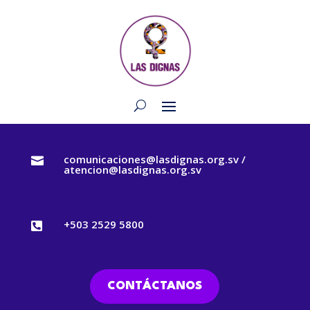
comunicaciones@lasdignas.org.sv /

atencion@lasdignas.org.sv
+503 2529 5800

CONTÁCTANOS