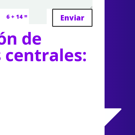
=
Enviar
6 + 14
ón de
s centrales: