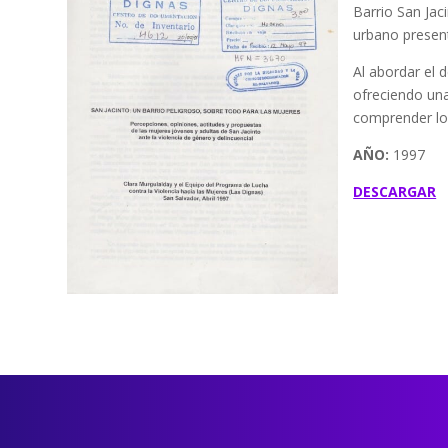
Barrio San Jac
urbano present
Al abordar el 
ofreciendo una
comprender los
AÑO:
1997
DESCARGAR