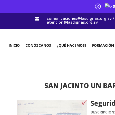
A
3
comunicaciones@lasdignas.org.sv /

atencion@lasdignas.org.sv
INICIO
CONÓZCANOS
¿QUÉ HACEMOS?
FORMACIÓN
SAN JACINTO UN BAR
Segurid
DESCRIPCIÓN