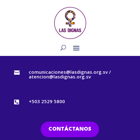
comunicaciones@lasdignas.org.sv /

atencion@lasdignas.org.sv
+503 2529 5800

CONTÁCTANOS