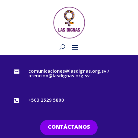
comunicaciones@lasdignas.org.sv /

atencion@lasdignas.org.sv
+503 2529 5800

CONTÁCTANOS