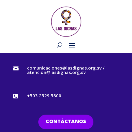
comunicaciones@lasdignas.org.sv /

atencion@lasdignas.org.sv
+503 2529 5800

CONTÁCTANOS