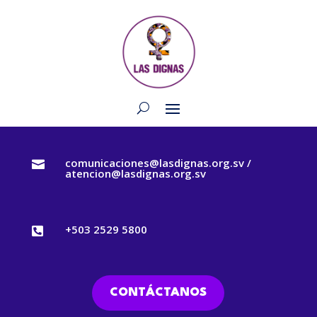
comunicaciones@lasdignas.org.sv /

atencion@lasdignas.org.sv
+503 2529 5800

CONTÁCTANOS