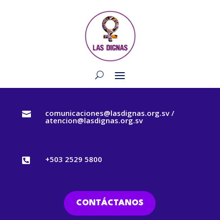
comunicaciones@lasdignas.org.sv /

atencion@lasdignas.org.sv
+503 2529 5800

CONTÁCTANOS