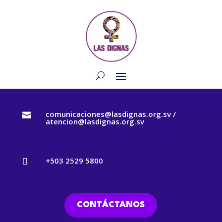
comunicaciones@lasdignas.org.sv /

atencion@lasdignas.org.sv
+503 2529 5800

CONTÁCTANOS