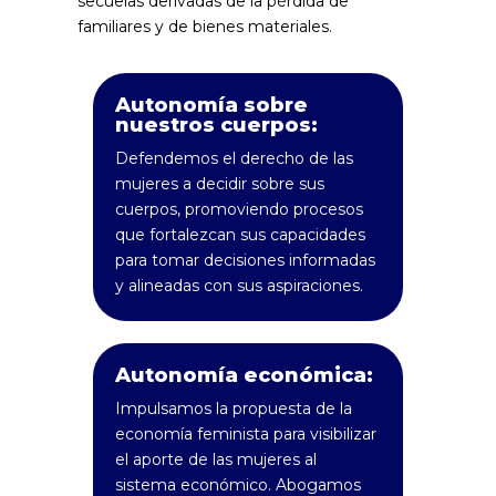
secuelas derivadas de la pérdida de
familiares y de bienes materiales.
Autonomía sobre
nuestros cuerpos:
Defendemos el derecho de las
mujeres a decidir sobre sus
cuerpos, promoviendo procesos
que fortalezcan sus capacidades
para tomar decisiones informadas
y alineadas con sus aspiraciones.
Autonomía económica:
Impulsamos la propuesta de la
economía feminista para visibilizar
el aporte de las mujeres al
sistema económico. Abogamos