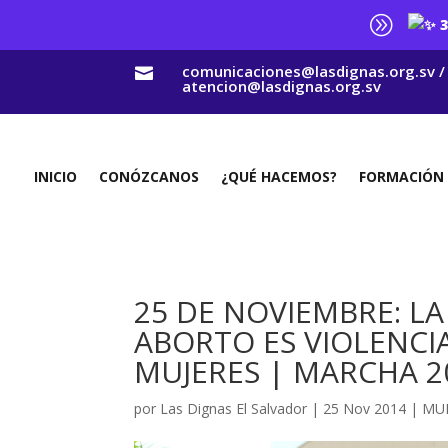
A
3
comunicaciones@lasdignas.org.sv /

atencion@lasdignas.org.sv
INICIO
CONÓZCANOS
¿QUÉ HACEMOS?
FORMACIÓN
25 DE NOVIEMBRE: L
ABORTO ES VIOLENCI
MUJERES | MARCHA 2
por
Las Dignas El Salvador
|
25 Nov 2014
|
MU