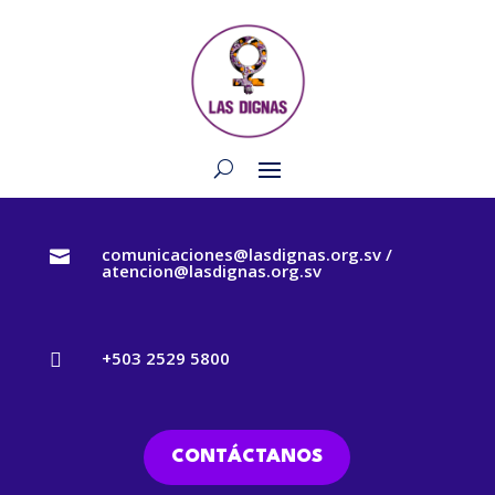
comunicaciones@lasdignas.org.sv /

atencion@lasdignas.org.sv
+503 2529 5800

CONTÁCTANOS