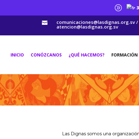
A
3
comunicaciones@lasdignas.org.sv /

atencion@lasdignas.org.sv
INICIO
CONÓZCANOS
¿QUÉ HACEMOS?
FORMACIÓN
Las Dignas somos una organización p