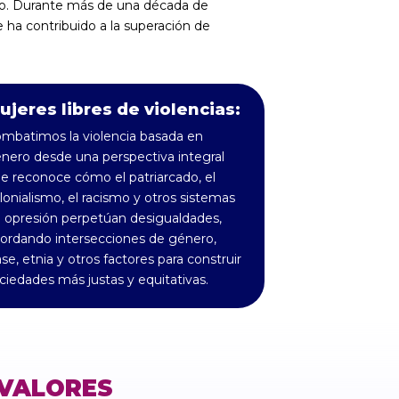
do. Durante más de una década de
ha contribuido a la superación de
ujeres libres de violencias:
mbatimos la violencia basada en
nero desde una perspectiva integral
e reconoce cómo el patriarcado, el
lonialismo, el racismo y otros sistemas
 opresión perpetúan desigualdades,
ordando intersecciones de género,
ase, etnia y otros factores para construir
ciedades más justas y equitativas.
VALORES