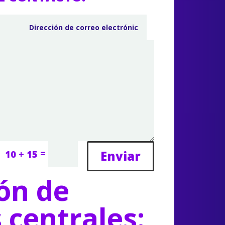
=
Enviar
10 + 15
ón de
s centrales: