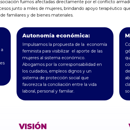
sociación fuimos afectadas directamente por el conflicto arma
esos junto a miles de mujeres, brindando apoyo terapéutico que 
 de familiares y de bienes materiales.
Autonomía económica:
M
Impulsamos la propuesta de la economía
Co
 a
feminista para visibilizar el aporte de las
gé
mujeres al sistema económico.
qu
des
Abogamos por la corresponsabilidad en
co
los cuidados, empleos dignos y un
de
sistema de protección social que
ab
favorezca la conciliación entre la vida
cl
laboral, personal y familiar.
so
VISIÓN