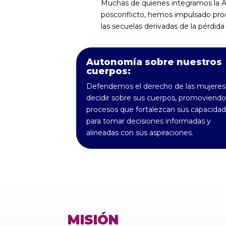
Muchas de quienes integramos la A
posconflicto, hemos impulsado proc
las secuelas derivadas de la pérdida
Autonomía sobre nuestros
cuerpos:
Defendemos el derecho de las mujeres
decidir sobre sus cuerpos, promoviendo
procesos que fortalezcan sus capacida
para tomar decisiones informadas y
alineadas con sus aspiraciones.
MISIÓN