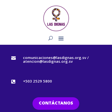
comunicaciones@lasdignas.org.sv /

atencion@lasdignas.org.sv
+503 2529 5800

CONTÁCTANOS