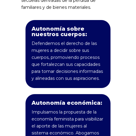
secuelas derivadas de la pérdida de
familiares y de bienes materiales.
Autonomía sobre
nuestros cuerpos:
Defendemos el derecho de las
mujeres a decidir sobre sus
cuerpos, promoviendo procesos
que fortalezcan sus capacidades
para tomar decisiones informadas
y alineadas con sus aspiraciones.
Autonomía económica:
Impulsamos la propuesta de la
economía feminista para visibilizar
el aporte de las mujeres al
sistema económico. Abogamos