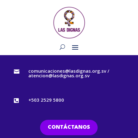
comunicaciones@lasdignas.org.sv /

atencion@lasdignas.org.sv
+503 2529 5800

CONTÁCTANOS