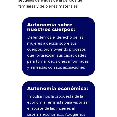
secuelas derivadas de la pérdida de
familiares y de bienes materiales.
Autonomía sobre
nuestros cuerpos:
Defendemos el derecho de las
mujeres a decidir sobre sus
cuerpos, promoviendo procesos
que fortalezcan sus capacidades
para tomar decisiones informadas
y alineadas con sus aspiraciones.
Autonomía económica:
Impulsamos la propuesta de la
economía feminista para visibilizar
el aporte de las mujeres al
sistema económico. Abogamos