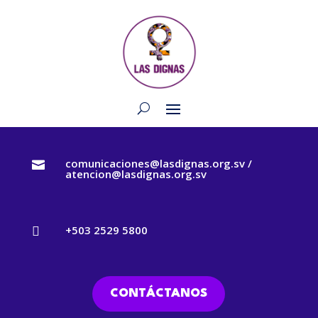
comunicaciones@lasdignas.org.sv /

atencion@lasdignas.org.sv
+503 2529 5800

CONTÁCTANOS