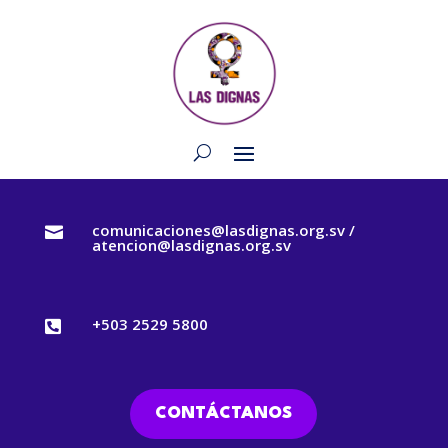
comunicaciones@lasdignas.org.sv /

atencion@lasdignas.org.sv
+503 2529 5800

CONTÁCTANOS