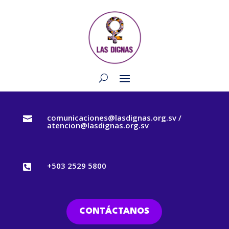
comunicaciones@lasdignas.org.sv /

atencion@lasdignas.org.sv
+503 2529 5800

CONTÁCTANOS