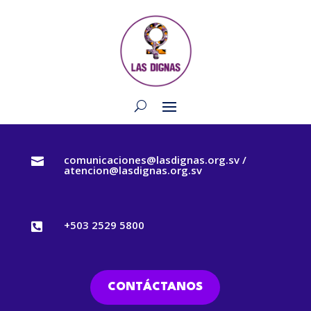
comunicaciones@lasdignas.org.sv /

atencion@lasdignas.org.sv
+503 2529 5800

CONTÁCTANOS