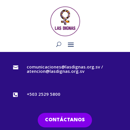
comunicaciones@lasdignas.org.sv /

atencion@lasdignas.org.sv
+503 2529 5800

CONTÁCTANOS