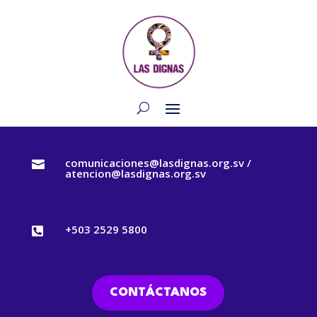
comunicaciones@lasdignas.org.sv /

atencion@lasdignas.org.sv
+503 2529 5800

CONTÁCTANOS