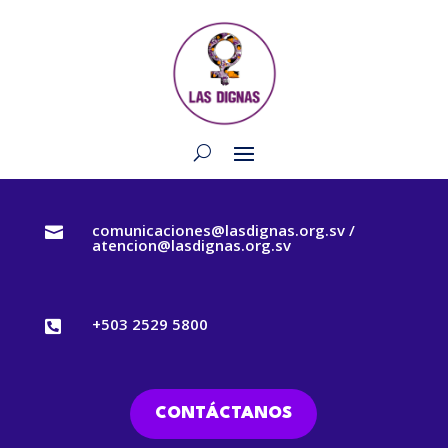
comunicaciones@lasdignas.org.sv /

atencion@lasdignas.org.sv
+503 2529 5800

CONTÁCTANOS