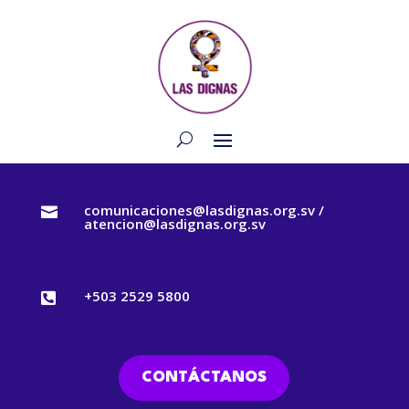
comunicaciones@lasdignas.org.sv /

atencion@lasdignas.org.sv
+503 2529 5800

CONTÁCTANOS