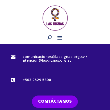
comunicaciones@lasdignas.org.sv /

atencion@lasdignas.org.sv
+503 2529 5800

CONTÁCTANOS