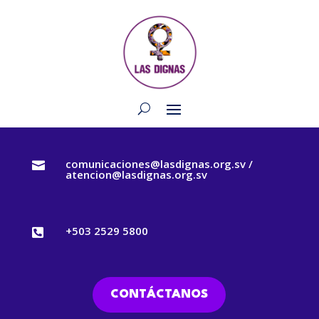
comunicaciones@lasdignas.org.sv /

atencion@lasdignas.org.sv
+503 2529 5800

CONTÁCTANOS