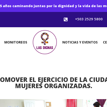
5 años caminando juntas por la dignidad y la vida de las m
+503 2529 5800

MONITOREOS
NOTICIAS Y EVENTOS
C
OMOVER EL EJERCICIO DE LA CIU
MUJERES ORGANIZADAS.