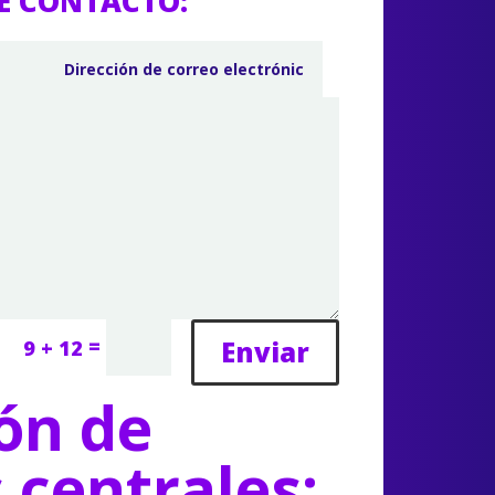
E CONTACTO:
=
Enviar
9 + 12
ón de
s centrales: