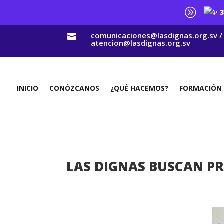
A
3
comunicaciones@lasdignas.org.sv /

atencion@lasdignas.org.sv
INICIO
CONÓZCANOS
¿QUÉ HACEMOS?
FORMACIÓN
LAS DIGNAS BUSCAN PR