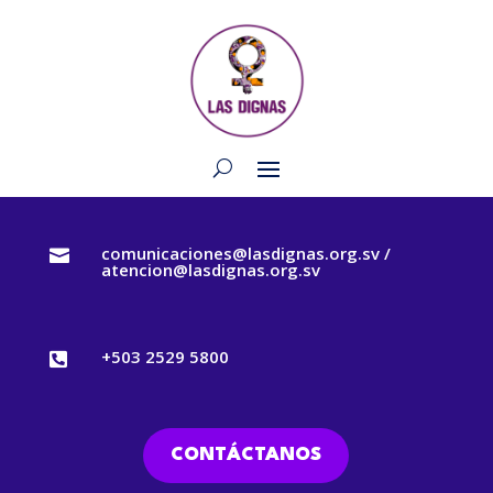
comunicaciones@lasdignas.org.sv /

atencion@lasdignas.org.sv
+503 2529 5800

CONTÁCTANOS