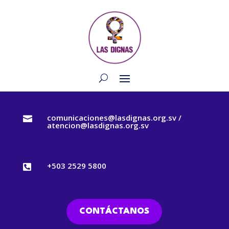
comunicaciones@lasdignas.org.sv /

atencion@lasdignas.org.sv
+503 2529 5800

CONTÁCTANOS