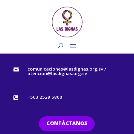
comunicaciones@lasdignas.org.sv /

atencion@lasdignas.org.sv
+503 2529 5800

CONTÁCTANOS