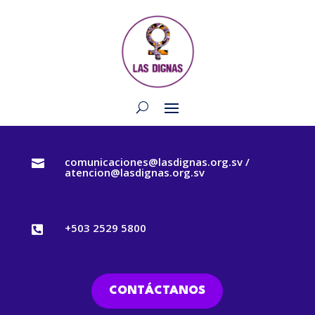
comunicaciones@lasdignas.org.sv /

atencion@lasdignas.org.sv
+503 2529 5800

CONTÁCTANOS