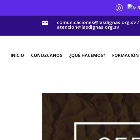
A
3
comunicaciones@lasdignas.org.sv /

atencion@lasdignas.org.sv
INICIO
CONÓZCANOS
¿QUÉ HACEMOS?
FORMACIÓN