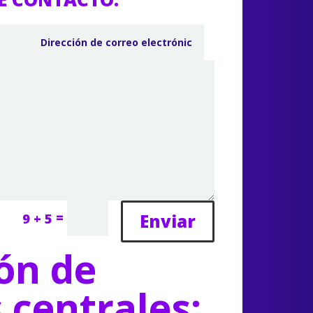
=
Enviar
9 + 5
ón de
s centrales: