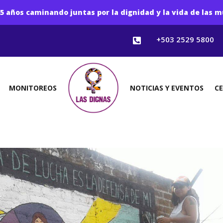
5 años caminando juntas por la dignidad y la vida de las m
+503 2529 5800

MONITOREOS
NOTICIAS Y EVENTOS
C