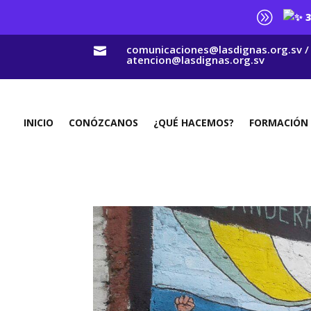
A
3
comunicaciones@lasdignas.org.sv /

atencion@lasdignas.org.sv
INICIO
CONÓZCANOS
¿QUÉ HACEMOS?
FORMACIÓN