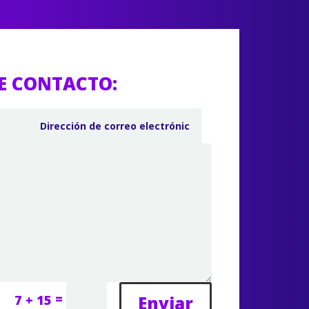
E CONTACTO:
=
Enviar
7 + 15