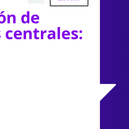
ón de
s centrales: