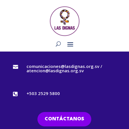
comunicaciones@lasdignas.org.sv /

atencion@lasdignas.org.sv
+503 2529 5800

CONTÁCTANOS