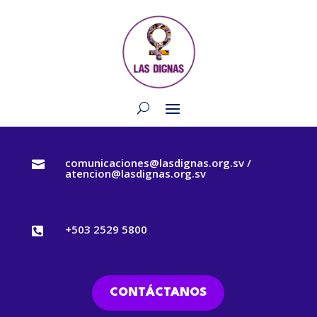
comunicaciones@lasdignas.org.sv /

atencion@lasdignas.org.sv
+503 2529 5800

CONTÁCTANOS