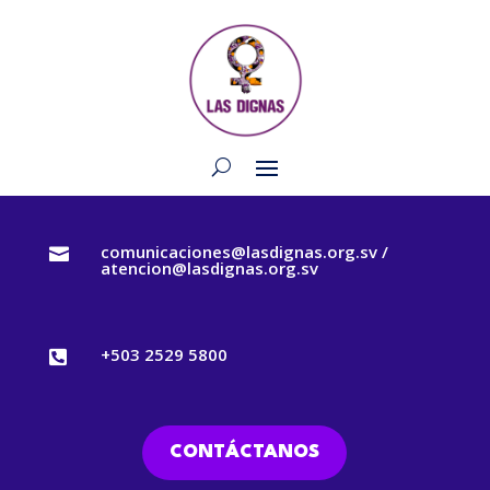
comunicaciones@lasdignas.org.sv /

atencion@lasdignas.org.sv
+503 2529 5800

CONTÁCTANOS