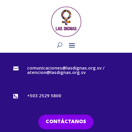
comunicaciones@lasdignas.org.sv /

atencion@lasdignas.org.sv
+503 2529 5800

CONTÁCTANOS