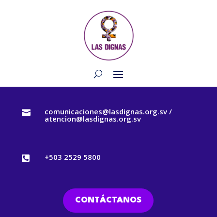
comunicaciones@lasdignas.org.sv /

atencion@lasdignas.org.sv
+503 2529 5800

CONTÁCTANOS