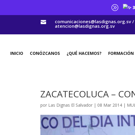
A
3
comunicaciones@lasdignas.org.sv /

atencion@lasdignas.org.sv
INICIO
CONÓZCANOS
¿QUÉ HACEMOS?
FORMACIÓN
ZACATECOLUCA – CO
por
Las Dignas El Salvador
|
08 Mar 2014
|
MUL