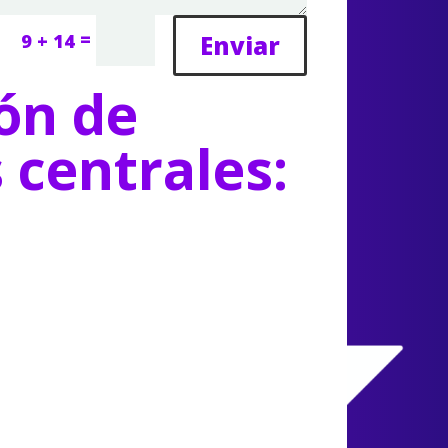
=
Enviar
9 + 14
ón de
s centrales: