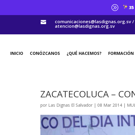
A
35 
comunicaciones@lasdignas.org.sv /

atencion@lasdignas.org.sv
INICIO
CONÓZCANOS
¿QUÉ HACEMOS?
FORMACIÓN
ZACATECOLUCA – CO
por
Las Dignas El Salvador
|
08 Mar 2014
|
MUL