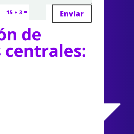
=
Enviar
15 + 3
ón de
s centrales: